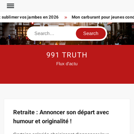
Skip
to
 sublimer vos jambes en 2026
Mon carburant pour jeunes conduc
content
Search
991 TRUTH
Flux d'actu
Retraite : Annoncer son départ avec
humour et originalité !